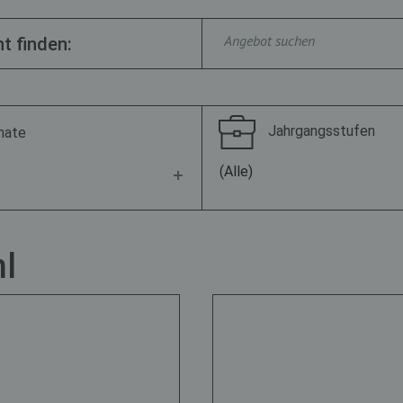
t finden:
Jahrgangsstufen
mate
(Alle)
l