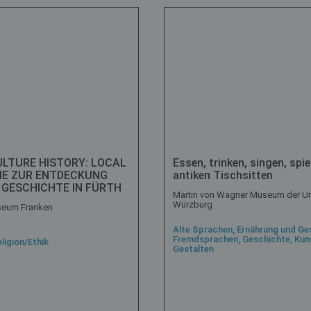
ULTURE HISTORY: LOCAL
Essen, trinken, singen, spi
ME ZUR ENTDECKUNG
antiken Tischsitten
 GESCHICHTE IN FÜRTH
Martin von Wagner Museum der Uni
Würzburg
seum Franken
Alte Sprachen, Ernährung und Ge
Fremdsprachen, Geschichte, Kuns
ligion/Ethik
Gestalten