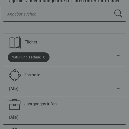
Digitale Museumsangebote für Ihren Unterricht finden:
Fächer
x
Natur und Technik
Formate
(Alle)
Jahrgangsstufen
(Alle)