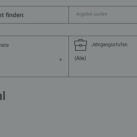
t finden:
Jahrgangsstufen
mate
(Alle)
l